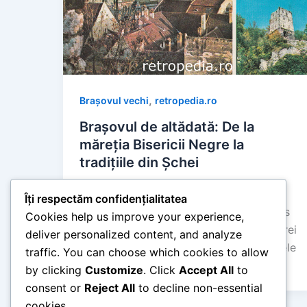
,
Brașovul vechi
retropedia.ro
Brașovul de altădată: De la
măreția Bisericii Negre la
tradițiile din Șchei
retropedia
/
mai 29, 2026
Îți respectăm confidențialitatea
Timp de citire: 6 minute Brașovul a atras
Cookies help us improve your experience,
dintotdeauna călătorii datorită atmosferei
deliver personalized content, and analyze
sale medievale unice, străjuită de muntele
traffic. You can choose which cookies to allow
Tâmpa. În […]
by clicking
Customize
. Click
Accept All
to
consent or
Reject All
to decline non-essential
cookies.