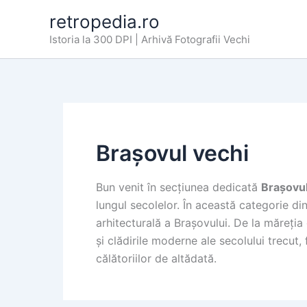
Skip
retropedia.ro
to
Istoria la 300 DPI | Arhivă Fotografii Vechi
content
Brașovul vechi
Bun venit în secțiunea dedicată
Brașovul
lungul secolelor. În această categorie d
arhitecturală a Brașovului. De la măreția
și clădirile moderne ale secolului trecut,
călătoriilor de altădată.