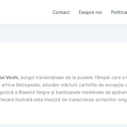
Contact
Despre noi
Politic
ui Vechi
, burgul transilvănean de la poalele Tâmpei care a l
in arhiva Retropedia, adunăm mărturii cartofile de excepție
 gotică a Bisericii Negre și bastioanele medievale de apărare
 fiecare ilustrată este însoțită de transcrierea scrisorilor o