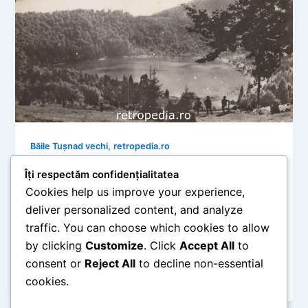
,
Băile Tușnad vechi
retropedia.ro
Băile Tușnad de altădată: Peisaje
Îți respectăm confidențialitatea
vulcanice și tihnă montană în imagini
Cookies help us improve your experience,
R.P.R. (1960-1963)
deliver personalized content, and analyze
retropedia
/
mai 30, 2026
traffic. You can choose which cookies to allow
by clicking
Customize
. Click
Accept All
to
Timp de citire: 5 minute Supranumită și „Perla
Harghitei”, stațiunea Băile Tușnad a fost mereu
consent or
Reject All
to decline non-essential
recunoscută pentru aerul său puternic […]
cookies.