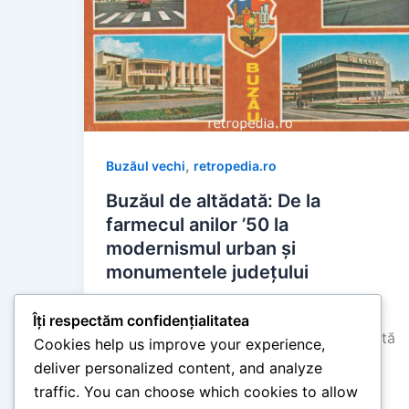
,
Buzăul vechi
retropedia.ro
Buzăul de altădată: De la
farmecul anilor ’50 la
modernismul urban și
monumentele județului
retropedia
/
mai 29, 2026
Îți respectăm confidențialitatea
Timp de citire: 5 minute Buzăul reprezintă
Cookies help us improve your experience,
o adevărată punte de legătură între
deliver personalized content, and analyze
câmpiile mănoase ale Munteniei și
traffic. You can choose which cookies to allow
dealurile podgorene […]