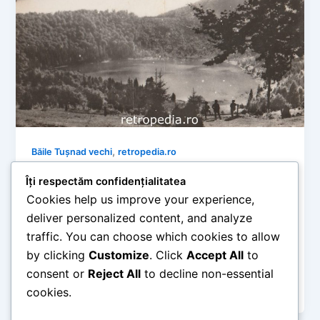
,
Băile Tușnad vechi
retropedia.ro
Băile Tușnad de altădată: Peisaje
Îți respectăm confidențialitatea
vulcanice și tihnă montană în imagini
Cookies help us improve your experience,
R.P.R. (1960-1963)
deliver personalized content, and analyze
retropedia
/
mai 30, 2026
traffic. You can choose which cookies to allow
by clicking
Customize
. Click
Accept All
to
Timp de citire: 5 minute Supranumită și „Perla
Harghitei”, stațiunea Băile Tușnad a fost mereu
consent or
Reject All
to decline non-essential
recunoscută pentru aerul său puternic […]
cookies.