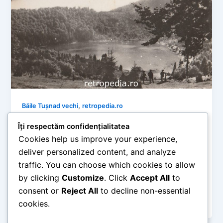
,
Băile Tușnad vechi
retropedia.ro
Băile Tușnad de altădată: Peisaje
Îți respectăm confidențialitatea
vulcanice și tihnă montană în imagini
Cookies help us improve your experience,
R.P.R. (1960-1963)
deliver personalized content, and analyze
retropedia
/
mai 30, 2026
traffic. You can choose which cookies to allow
by clicking
Customize
. Click
Accept All
to
Timp de citire: 5 minute Supranumită și „Perla
Harghitei”, stațiunea Băile Tușnad a fost mereu
consent or
Reject All
to decline non-essential
recunoscută pentru aerul său puternic […]
cookies.