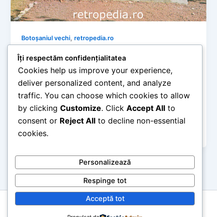
,
Botoșaniul vechi
retropedia.ro
Botoșaniul și Ipoteștiul de altădată: Pe
Îți respectăm confidențialitatea
urmele lui Eminescu în imagini de
Cookies help us improve your experience,
colecție
deliver personalized content, and analyze
retropedia
/
mai 29, 2026
traffic. You can choose which cookies to allow
by clicking
Customize
. Click
Accept All
to
Timp de citire: 5 minute Pământul Botoșaniului poartă
o încărcătură culturală unică, fiind locul care l-a dat
consent or
Reject All
to decline non-essential
culturii noastre pe […]
cookies.
Personalizează
Respinge tot
Acceptă tot
Copyright © 2026 retropedia.ro