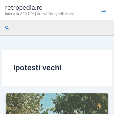
Skip
retropedia.ro
to
Istoria la 300 DPI | Arhivă Fotografii Vechi
content
Search
Ipotesti vechi