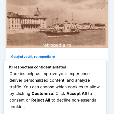
,
Galațiul vechi
retropedia.ro
Galațiul de altădată: Portul Dunării și
Îți respectăm confidențialitatea
reperele citadine în vederi rare (1959-
Cookies help us improve your experience,
1961)
deliver personalized content, and analyze
retropedia
/
mai 30, 2026
traffic. You can choose which cookies to allow
by clicking
Customize
. Click
Accept All
to
Timp de citire: 5 minute Oraș-port cu o istorie
comercială și cosmopolită fascinantă, Galațiul a
consent or
Reject All
to decline non-essential
reprezentat întotdeauna inima navigației pe […]
cookies.