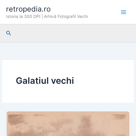
Skip
retropedia.ro
to
Istoria la 300 DPI | Arhivă Fotografii Vechi
content
Search
Galatiul vechi