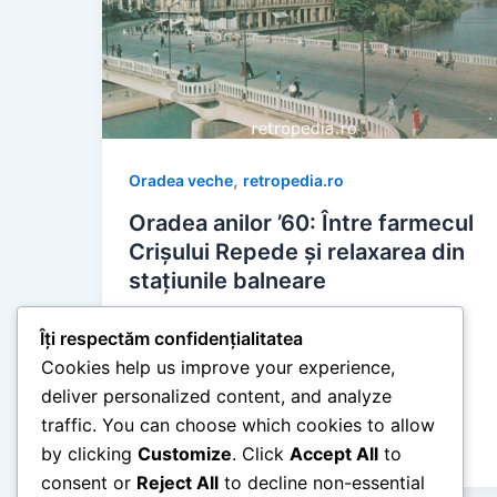
,
Oradea veche
retropedia.ro
Oradea anilor ’60: Între farmecul
Crișului Repede și relaxarea din
stațiunile balneare
retropedia
/
mai 29, 2026
Îți respectăm confidențialitatea
Timp de citire: 5 minute Oradea a
Cookies help us improve your experience,
reprezentat întotdeauna un punct de
deliver personalized content, and analyze
referință pentru arhitectura Secession și
traffic. You can choose which cookies to allow
turismul balnear din […]
by clicking
Customize
. Click
Accept All
to
consent or
Reject All
to decline non-essential