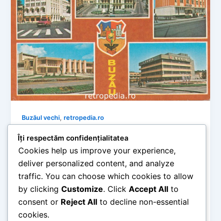
,
Buzăul vechi
retropedia.ro
Buzăul de altădată: De la farmecul anilor
Îți respectăm confidențialitatea
’50 la modernismul urban și
Cookies help us improve your experience,
monumentele județului
deliver personalized content, and analyze
retropedia
/
mai 29, 2026
traffic. You can choose which cookies to allow
by clicking
Customize
. Click
Accept All
to
Timp de citire: 5 minute Buzăul reprezintă o
adevărată punte de legătură între câmpiile mănoase
consent or
Reject All
to decline non-essential
ale Munteniei și dealurile podgorene […]
cookies.