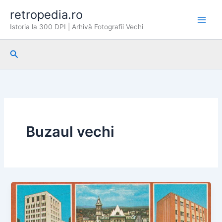
Skip
retropedia.ro
to
Istoria la 300 DPI | Arhivă Fotografii Vechi
content
Search
Buzaul vechi