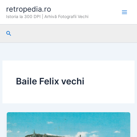
Skip
retropedia.ro
to
Istoria la 300 DPI | Arhivă Fotografii Vechi
content
Search
Baile Felix vechi